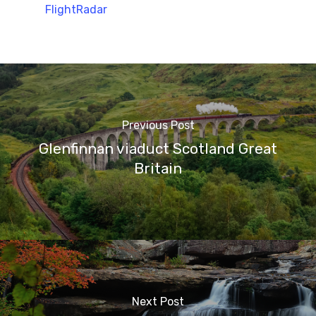
FlightRadar
Previous Post
Glenfinnan viaduct Scotland Great
Britain
Next Post