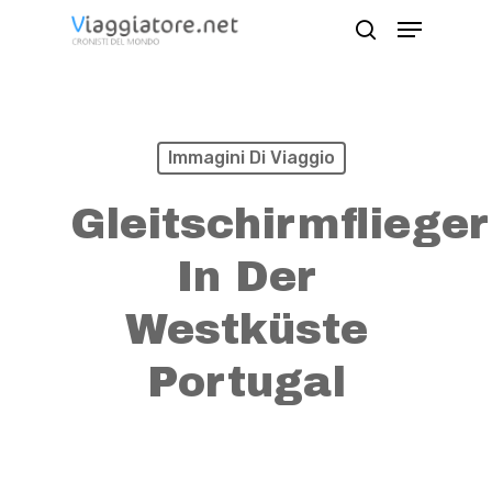
Skip
Menu
search
to
Close
main
Menu
content
Immagini Di Viaggio
Gleitschirmflieger
In Der
Westküste
Portugal