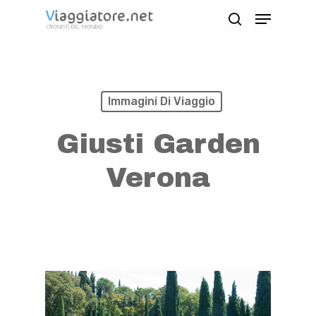
Skip
Menu
search
to
Close
main
Menu
content
Immagini Di Viaggio
Giusti Garden
Verona