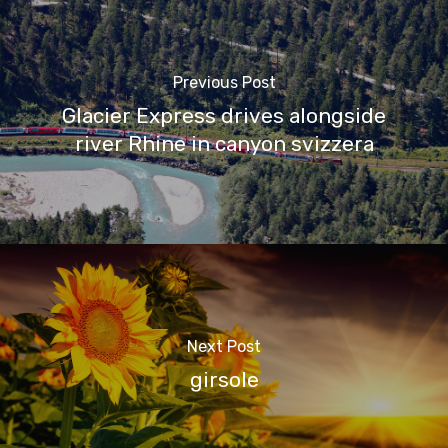
Previous Post
Glacier Express drives alongside
river Rhine in canyon svizzera
Next Post
girsole