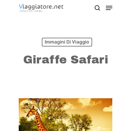
Skip
Menu
search
to
Close
main
Menu
content
Immagini Di Viaggio
Giraffe Safari