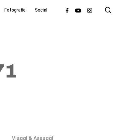
search
Facebook
Youtube
Instagram
Fotografie
Social
71
Viaggi & Assaggi