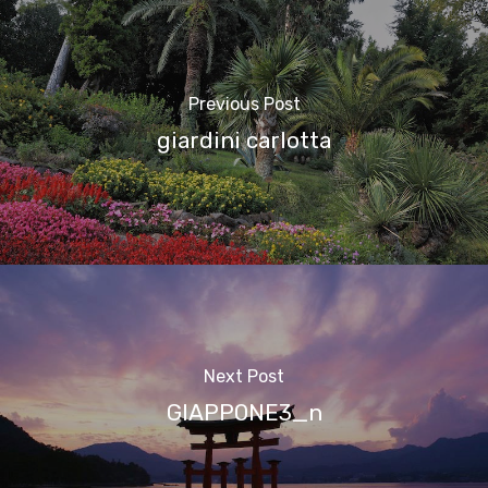
Previous Post
giardini carlotta
Next Post
GIAPPONE3_n