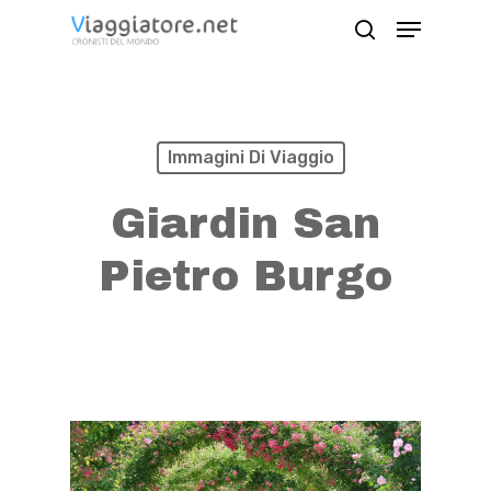
Skip
Menu
search
to
Close
main
Menu
content
Immagini Di Viaggio
Giardin San
Pietro Burgo