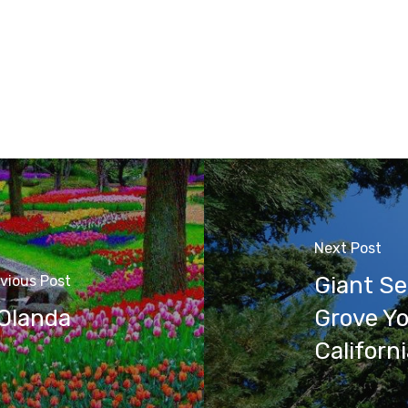
Next Post
Giant Se
vious Post
 Olanda
Grove Yo
Californ