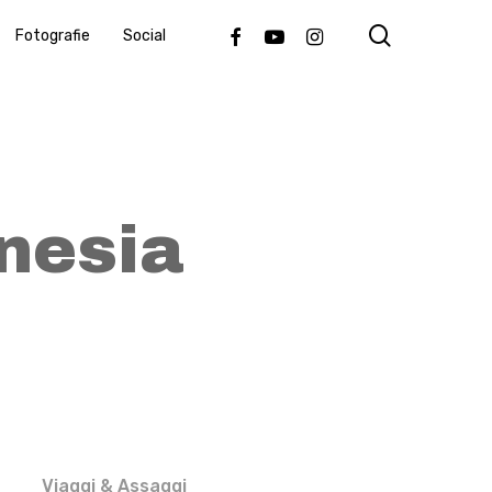
search
Facebook
Youtube
Instagram
Fotografie
Social
ynesia
Viaggi & Assaggi