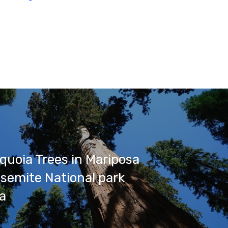
quoia Trees in Mariposa
semite National park
ia