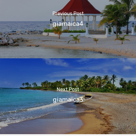
Previous Post
giamaica4
Next Post
giamaica3