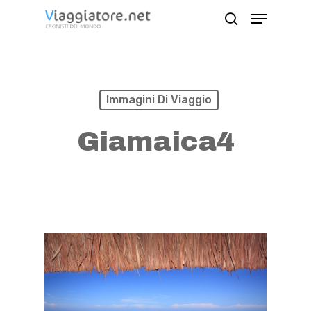
Skip
Menu
search
to
Close
main
Menu
content
Immagini Di Viaggio
Giamaica4