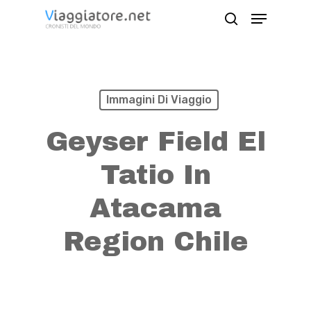
Skip
Menu
search
to
Close
main
Menu
content
Immagini Di Viaggio
Geyser Field El
Tatio In
Atacama
Region Chile