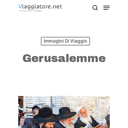
Skip
Menu
search
to
Close
main
Menu
content
Immagini Di Viaggio
Gerusalemme