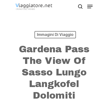
Skip
Menu
search
to
Close
main
Menu
content
Immagini Di Viaggio
Gardena Pass
The View Of
Sasso Lungo
Langkofel
Dolomiti