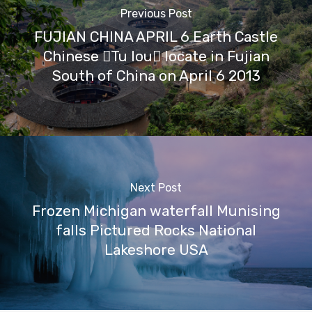
Previous Post
FUJIAN CHINA APRIL 6 Earth Castle
Chinese Tu lou locate in Fujian
South of China on April 6 2013
Next Post
Frozen Michigan waterfall Munising
falls Pictured Rocks National
Lakeshore USA