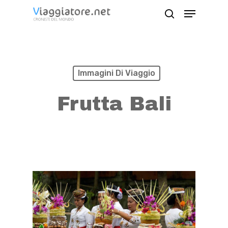
Skip
Menu
search
to
Close
main
Menu
content
Immagini Di Viaggio
Frutta Bali