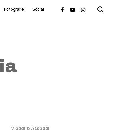
search
Facebook
Youtube
Instagram
Fotografie
Social
ia
Viaggi & Assaggi