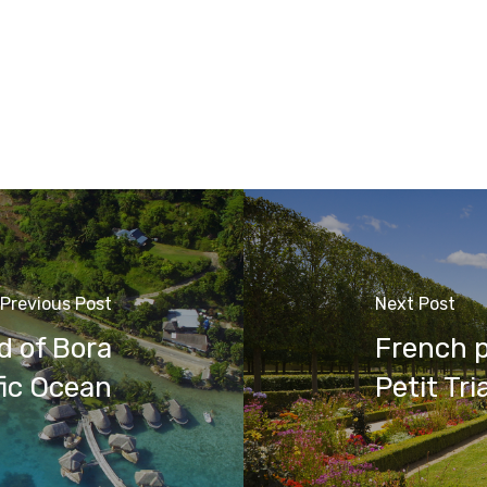
Previous Post
Next Post
d of Bora
French p
fic Ocean
Petit Tr