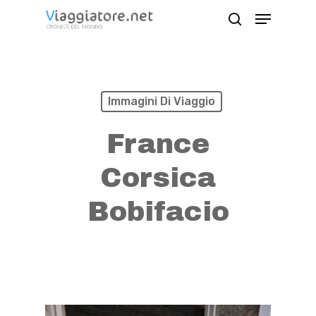
Skip
Menu
search
to
Close
main
Menu
content
Immagini Di Viaggio
France
Corsica
Bobifacio