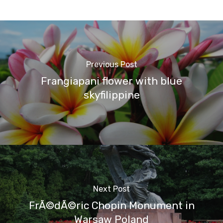
Previous Post
Frangiapani flower with blue
skyfilippine
Next Post
FrÃ©dÃ©ric Chopin Monument in
Warsaw Poland