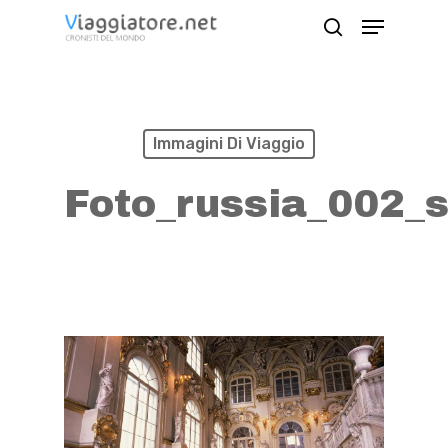
Skip
Menu
search
to
Close
main
Menu
content
Immagini Di Viaggio
Foto_russia_002_