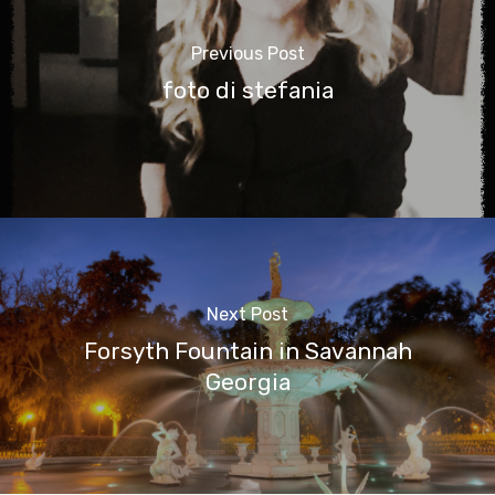
Previous Post
foto di stefania
Next Post
Forsyth Fountain in Savannah
Georgia