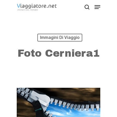
Skip
Menu
search
to
Close
main
Menu
content
Immagini Di Viaggio
Foto Cerniera1