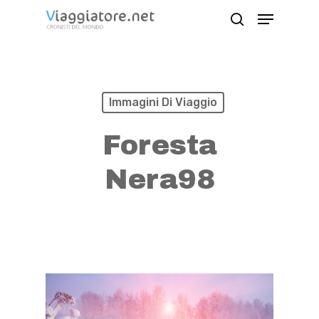
Skip
Menu
search
to
Close
main
Menu
content
Immagini Di Viaggio
Foresta
Nera98