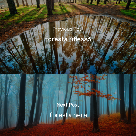
Previous Post
foresta rifless6
Next Post
foresta nera