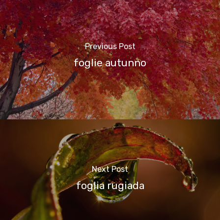
Previous Post
foglie autunno
Next Post
foglia rugiada