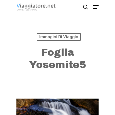
Skip
Menu
search
to
Close
main
Menu
content
Immagini Di Viaggio
Foglia
Yosemite5