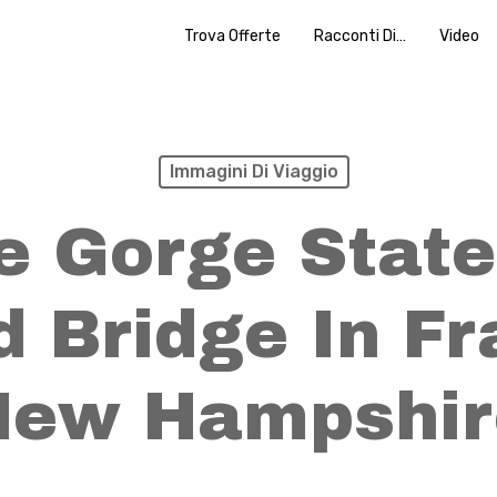
Trova Offerte
Racconti Di…
Video
Immagini Di Viaggio
e Gorge State
 Bridge In F
New Hampshir