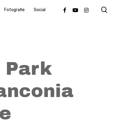
search
Facebook
Youtube
Instagram
Fotografie
Social
 Park
ranconia
e