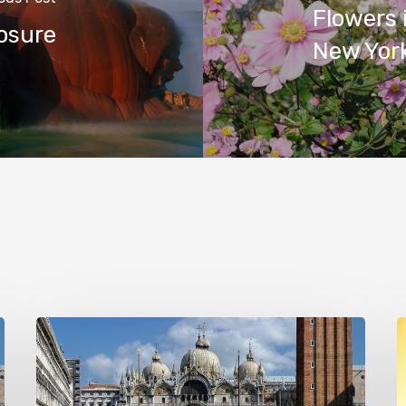
Flowers 
osure
New York