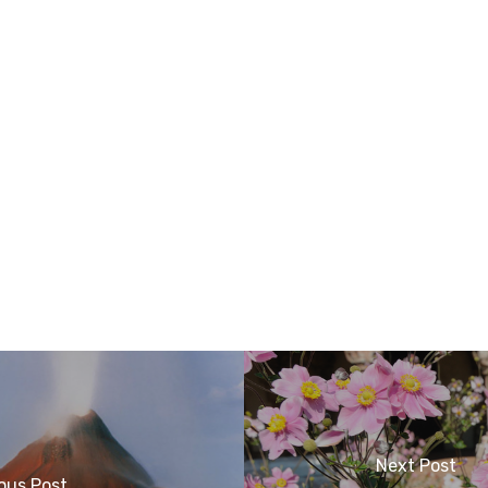
Next Post
ous Post