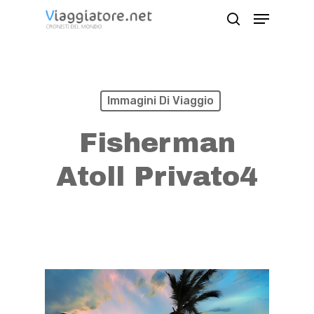
Skip
Menu
search
to
Close
main
Menu
content
Immagini Di Viaggio
Fisherman
Atoll Privato4