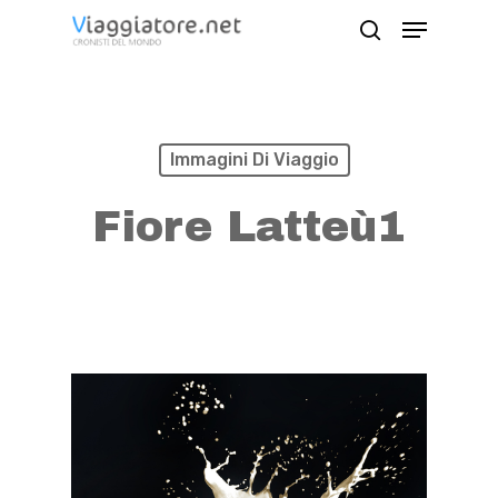
Skip
Menu
search
to
Close
main
Menu
content
Immagini Di Viaggio
Fiore Latteù1