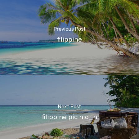
Previous Post
filippine
Next Post
filippine pic nic_n