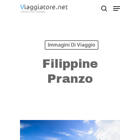
Skip
Menu
search
to
Close
main
Menu
content
Immagini Di Viaggio
Filippine
Pranzo