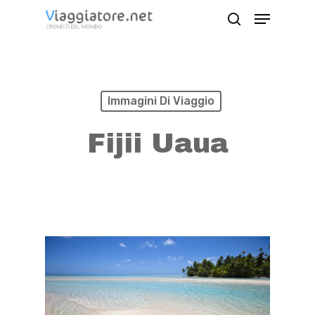
Skip
Menu
search
to
Close
main
Menu
content
Immagini Di Viaggio
Fijii Uaua