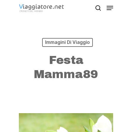
Skip
Menu
search
to
Close
main
Menu
content
Immagini Di Viaggio
Festa
Mamma89