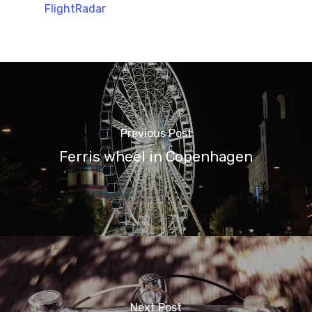
FlightRadar
Previous Post
Ferris wheel in Copenhagen
Next Post