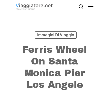
Skip
Menu
search
to
Close
main
Menu
content
Immagini Di Viaggio
Ferris Wheel
On Santa
Monica Pier
Los Angele