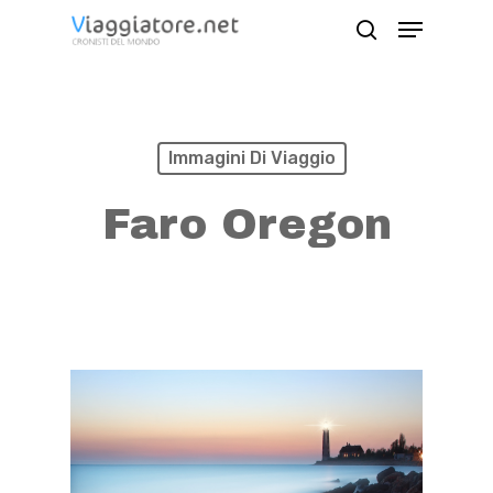
Skip
Menu
search
to
Close
main
Menu
content
Immagini Di Viaggio
Faro Oregon