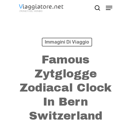
Skip
Menu
search
to
Close
main
Menu
content
Immagini Di Viaggio
Famous
Zytglogge
Zodiacal Clock
In Bern
Switzerland