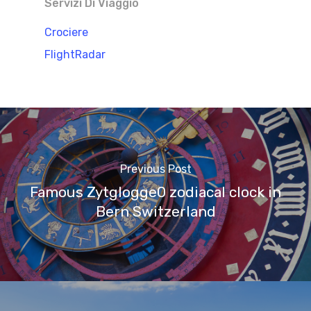
Servizi Di Viaggio
Crociere
FlightRadar
Previous Post
Famous Zytglogge0 zodiacal clock in
Bern Switzerland