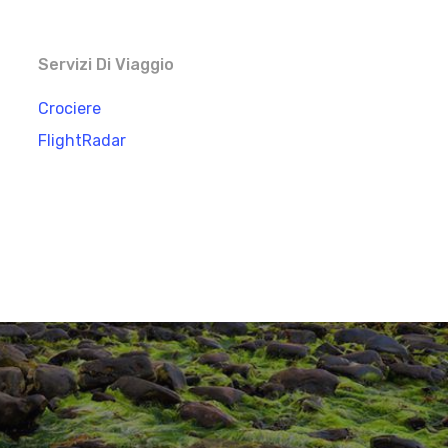
Servizi Di Viaggio
Crociere
FlightRadar