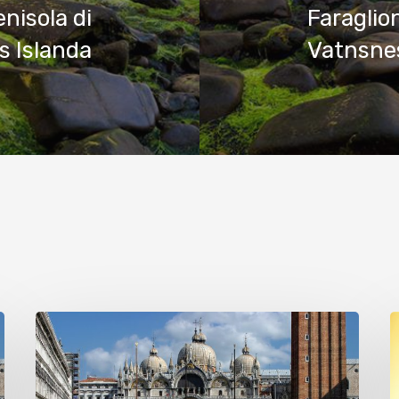
enisola di
Faraglio
s Islanda
Vatnsnes