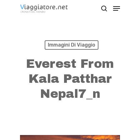
Skip
Menu
search
to
Close
main
Menu
content
Immagini Di Viaggio
Everest From
Kala Patthar
Nepal7_n