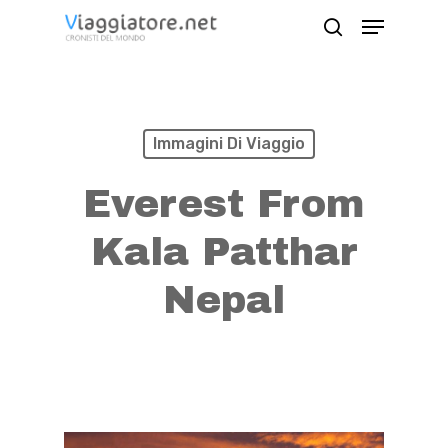
Skip
Menu
search
to
Close
main
Menu
content
Immagini Di Viaggio
Everest From
Kala Patthar
Nepal