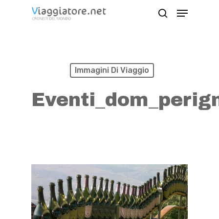
Skip
Menu
search
to
Close
main
Menu
content
Immagini Di Viaggio
Eventi_dom_perig