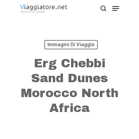
Skip
Menu
search
to
Close
main
Menu
content
Immagini Di Viaggio
Erg Chebbi
Sand Dunes
Morocco North
Africa