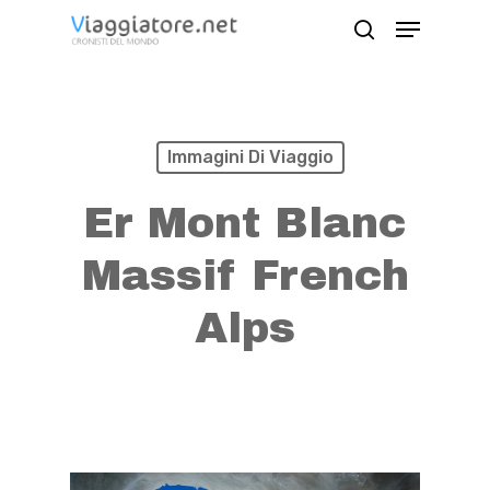
Skip
Menu
search
to
Close
main
Menu
content
Immagini Di Viaggio
Er Mont Blanc
Massif French
Alps