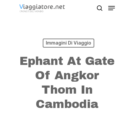
Skip
Menu
search
to
Close
main
Menu
content
Immagini Di Viaggio
Ephant At Gate
Of Angkor
Thom In
Cambodia