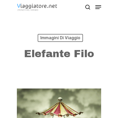
Skip
Menu
search
to
Close
main
Menu
content
Immagini Di Viaggio
Elefante Filo