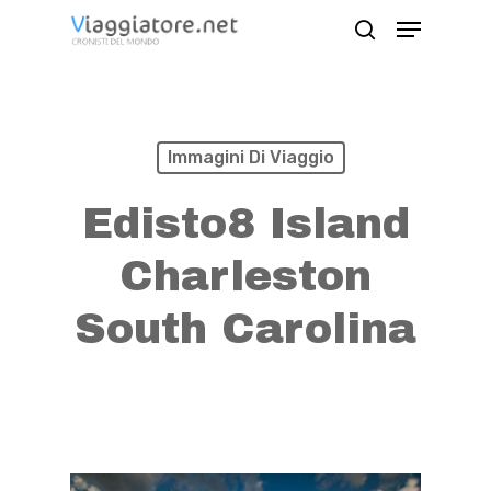
Skip
Menu
search
to
Close
main
Menu
content
Immagini Di Viaggio
Edisto8 Island
Charleston
South Carolina