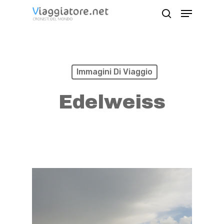
Skip
Menu
search
to
Close
main
Menu
content
Immagini Di Viaggio
Edelweiss