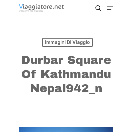
Skip
Menu
search
to
Close
main
Menu
content
Immagini Di Viaggio
Durbar Square
Of Kathmandu
Nepal942_n