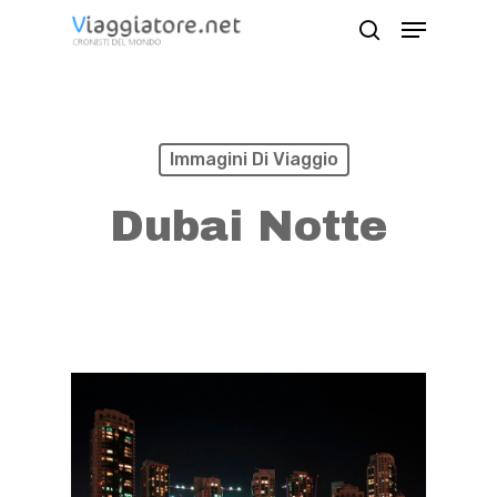
Skip
Menu
search
to
Close
main
Menu
content
Immagini Di Viaggio
Dubai Notte