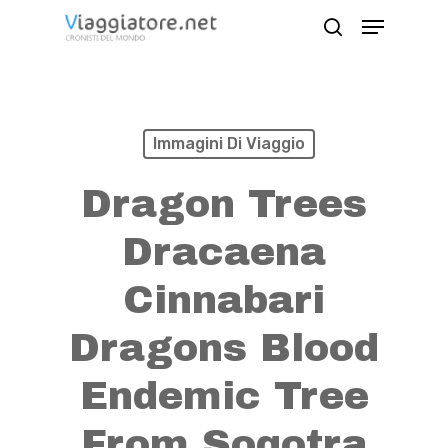
Skip
Menu
search
to
Close
main
Menu
content
Immagini Di Viaggio
Dragon Trees
Dracaena
Cinnabari
Dragons Blood
Endemic Tree
From Soqotra