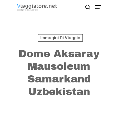
Skip
Menu
search
to
Close
main
Menu
content
Immagini Di Viaggio
Dome Aksaray
Mausoleum
Samarkand
Uzbekistan