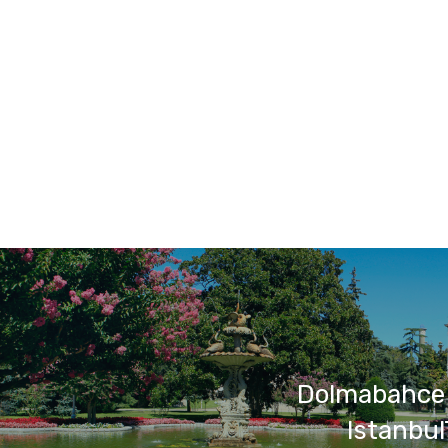
Dolmabahce 
Istanbu