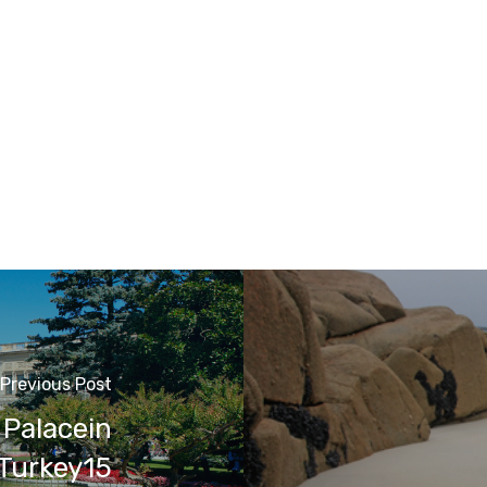
Previous Post
Palacein
lTurkey15