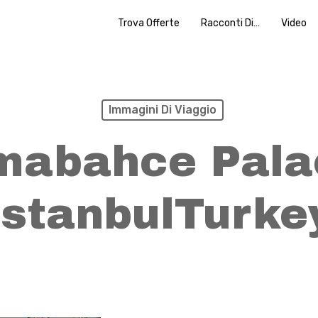
Trova Offerte
Racconti Di…
Video
Immagini Di Viaggio
mabahce Pala
IstanbulTurke