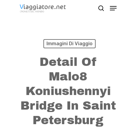
Skip
Menu
search
to
Close
main
Menu
content
Immagini Di Viaggio
Detail Of
Malo8
Koniushennyi
Bridge In Saint
Petersburg