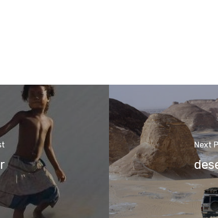
st
Next P
r
dese