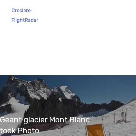
Crociere
FlightRadar
Geant glacier Mont Blanc
Stock Photo