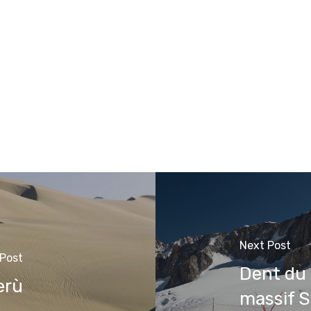
Next Post
 Post
Dent du 
erù
massif 