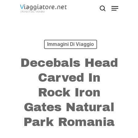
Skip
Menu
search
to
Close
main
Menu
content
Immagini Di Viaggio
Decebals Head
Carved In
Rock Iron
Gates Natural
Park Romania