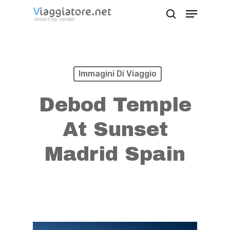
Skip
Menu
search
to
Close
main
Menu
content
Immagini Di Viaggio
Debod Temple
At Sunset
Madrid Spain