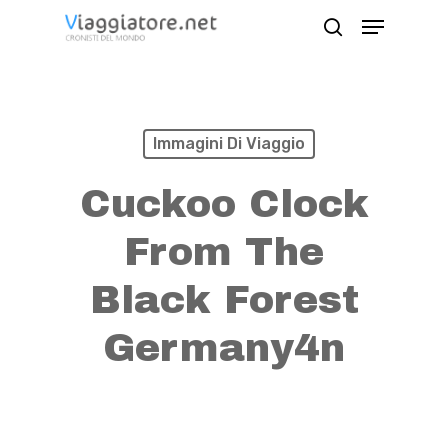
Skip
Menu
search
to
Close
main
Menu
content
Immagini Di Viaggio
Cuckoo Clock
From The
Black Forest
Germany4n