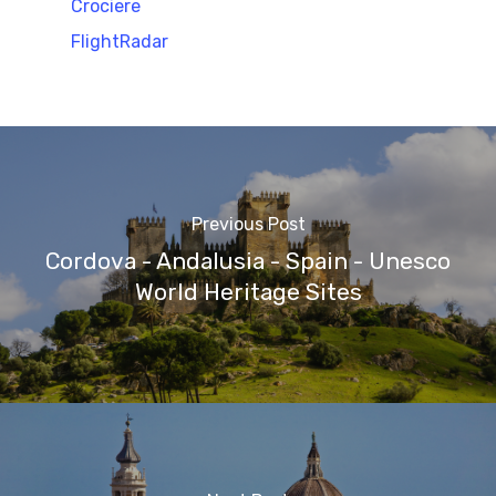
Crociere
FlightRadar
Previous Post
Cordova - Andalusia - Spain - Unesco
World Heritage Sites