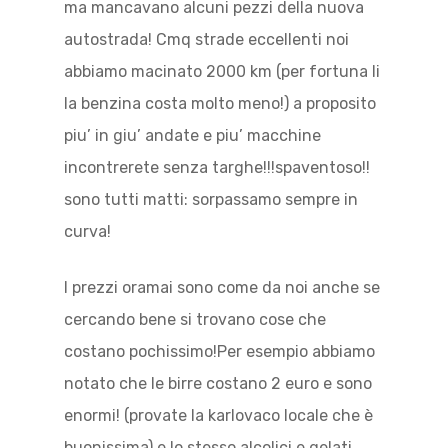
ma mancavano alcuni pezzi della nuova
autostrada! Cmq strade eccellenti noi
abbiamo macinato 2000 km (per fortuna li
la benzina costa molto meno!) a proposito
piu’ in giu’ andate e piu’ macchine
incontrerete senza targhe!!!spaventoso!!
sono tutti matti: sorpassamo sempre in
curva!
I prezzi oramai sono come da noi anche se
cercando bene si trovano cose che
costano pochissimo!Per esempio abbiamo
notato che le birre costano 2 euro e sono
enormi! (provate la karlovaco locale che è
buonissima) e lo stesso alcolici e gelati.