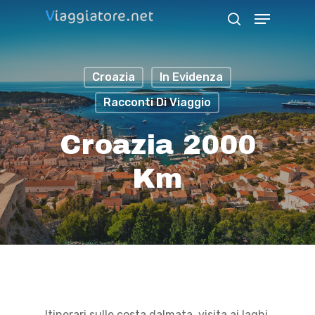
Skip
Menu
search
to
Close
main
Menu
Croazia
In Evidenza
content
Racconti Di Viaggio
Croazia 2000
Km
Itinerari sulle costa dalmata, visita ai laghi