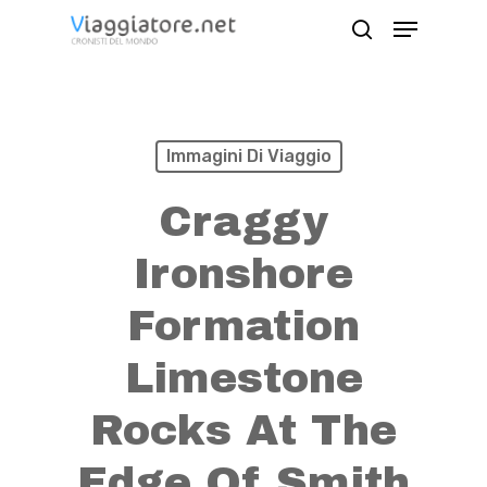
Skip
Menu
search
to
Close
main
Menu
content
Immagini Di Viaggio
Craggy
Ironshore
Formation
Limestone
Rocks At The
Edge Of Smith