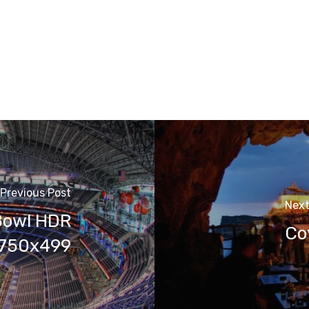
Previous Post
Next
Bowl HDR
Co
 750x499